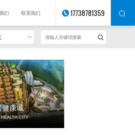
17738781359
我们
联系我们
北
华东
华北
华南
华中
西南
西北
东南
居健康城
 HEALTH CITY