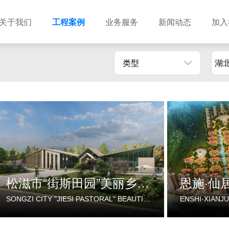
关于我们
工程案例
业务服务
新闻动态
加入
类型
湖
建筑设计
市政设计
电力设计
商物粮储藏（冷库冷冻）
农林设计
勘察资质
水利设计
风景园林
土地规划
城乡规划
工程测绘
工程咨询
工程造价
松滋市“街斯田园”美丽乡村示范片建设项目
恩施·仙
SONGZI CITY "JIESI PASTORAL" BEAUTIFUL RURAL DEMONSTRATION FILM CONSTRUCTION PROJECT
ENSHI·XIANJU