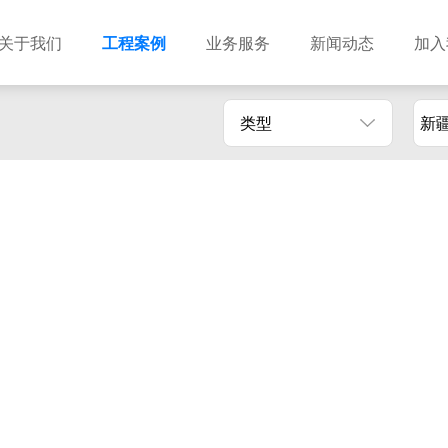
关于我们
工程案例
业务服务
新闻动态
加入
类型
新
建筑设计
市政设计
电力设计
商物粮储藏（冷库冷冻）
农林设计
勘察资质
水利设计
风景园林
土地规划
城乡规划
工程测绘
工程咨询
工程造价