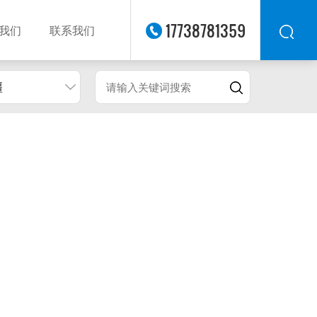
17738781359
我们
联系我们
疆
华东
华北
华南
华中
西南
西北
东南