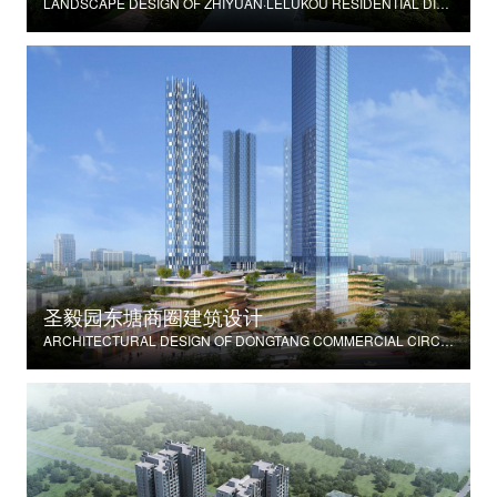
LANDSCAPE DESIGN OF ZHIYUAN·LELUKOU RESIDENTIAL DISTRICT
圣毅园东塘商圈建筑设计
ARCHITECTURAL DESIGN OF DONGTANG COMMERCIAL CIRCLE IN SHENGYI GARDEN