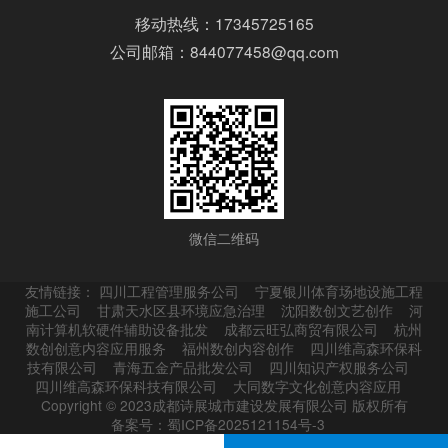
移动热线：17345725165
公司邮箱：844077458@qq.com
微信二维码
友情链接：
四川工程管理服务公司
宁夏银川体育场地设施工程
施工公司
甘肃天水区县环境应急治理
沈阳数创文艺创作
河
南计算机软硬件辅助设备批发
成都云旺弘商贸有限公司
杭州
数创创意内容应用服务
福州数创内容创作
四川维高森环保科
技有限公司
青海五金产品批发公司
四川知识产权服务公司
四川维高森环保科技有限公司
大同数字文化创意内容应用
Copyright © 2023成都诗展城市建设发展有限公司 版权所有
备案号：蜀ICP备2025121154号-3