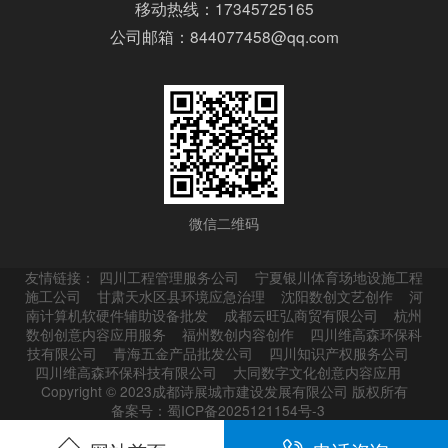
移动热线：17345725165
公司邮箱：844077458@qq.com
微信二维码
友情链接：
四川工程管理服务公司
宁夏银川体育场地设施工程
施工公司
甘肃天水区县环境应急治理
沈阳数创文艺创作
河
南计算机软硬件辅助设备批发
成都云旺弘商贸有限公司
杭州
数创创意内容应用服务
福州数创内容创作
四川维高森环保科
技有限公司
青海五金产品批发公司
四川知识产权服务公司
四川维高森环保科技有限公司
大同数字文化创意内容应用
Copyright © 2023成都诗展城市建设发展有限公司 版权所有
备案号：蜀ICP备2025121154号-3