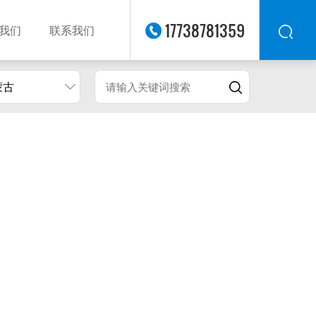
17738781359
我们
联系我们
蒙古
华东
华北
华南
华中
西南
西北
东南