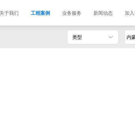
关于我们
工程案例
业务服务
新闻动态
加入
类型
内
建筑设计
市政设计
电力设计
商物粮储藏（冷库冷冻）
农林设计
勘察资质
水利设计
风景园林
土地规划
城乡规划
工程测绘
工程咨询
工程造价